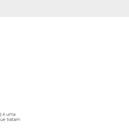
s) é uma
 que tratam