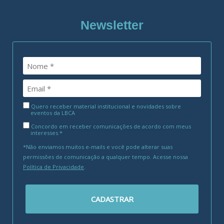
Newsletter
Quero receber material institucional e novidades sobre
eventos da LBCA
Concordo em receber comunicações de acordo com meus
interesses.*
*Não enviamos muitos e-mails e você pode alterar suas
permissões de comunicação a qualquer tempo. Acesse nossa
Política de Privacidade
.
CADASTRAR