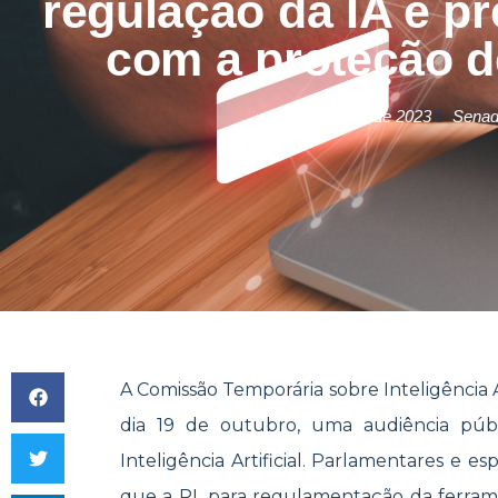
regulação da IA e p
com a proteção 
25 de outubro de 2023
Sena
A Comissão Temporária sobre Inteligência Ar
dia 19 de outubro, uma audiência púb
Inteligência Artificial. Parlamentares e e
que a PL para regulamentação da ferram