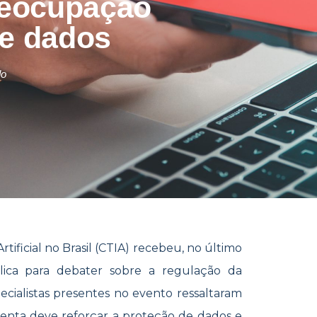
reocupação
de dados
do
tificial no Brasil (CTIA) recebeu, no último
lica para debater sobre a regulação da
specialistas presentes no evento ressaltaram
enta deve reforçar a proteção de dados e