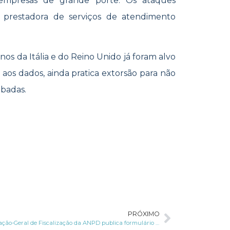
 empresas de grande porte. Os ataques
 a prestadora de serviços de atendimento
os da Itália e do Reino Unido já foram alvo
aos dados, ainda pratica extorsão para não
badas.
PRÓXIMO
Coordenação-Geral de Fiscalização da ANPD publica formulário atualizado para aviso de incidentes de segurança