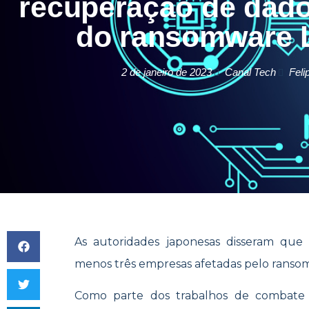
recuperação de dado
do ransomware 
2 de janeiro de 2023
Canal Tech
Feli
As autoridades japonesas disseram que
menos três empresas afetadas pelo ranso
Como parte dos trabalhos de combate a