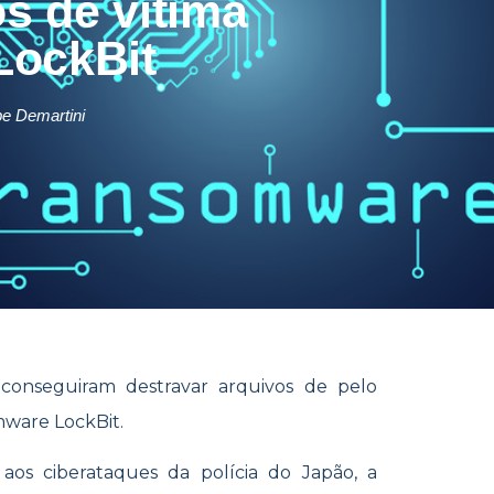
s de vítima
LockBit
pe Demartini
 conseguiram destravar arquivos de pelo
mware LockBit.
os ciberataques da polícia do Japão, a