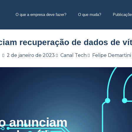
O que a empresa deve fazer?
O que muda?
Publicaçõe
ciam recuperação de dados de ví
2 de janeiro de 2023
Canal Tech
Felipe Demartini
ão anunciam