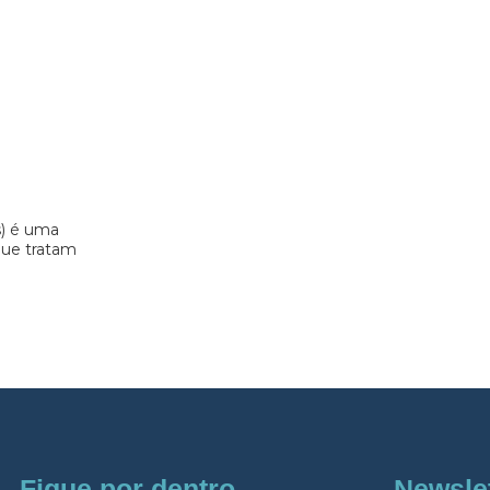
s) é uma
 que tratam
Fique por dentro
Newsle