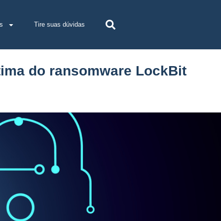
s
Tire suas dúvidas
tima do ransomware LockBit