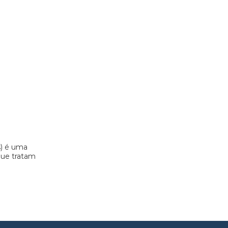
s) é uma
 que tratam