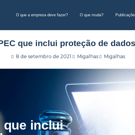
O que a empresa deve fazer?
O que muda?
Publicaçõe
EC que inclui proteção de dados
8 de setembro de 2021
Migalhas
Migalhas
que inclui