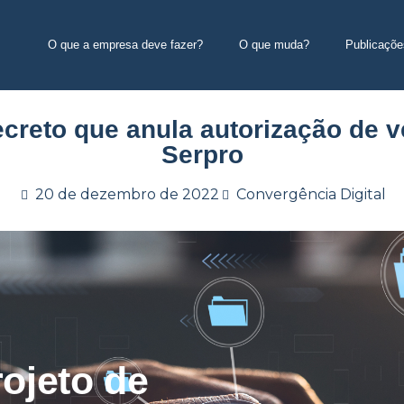
O que a empresa deve fazer?
O que muda?
Publicaçõe
creto que anula autorização de 
Serpro
20 de dezembro de 2022
Convergência Digital
ojeto de