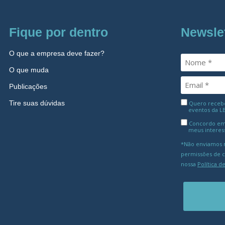
Fique por dentro
Newsle
O que a empresa deve fazer?
O que muda
Publicações
Tire suas dúvidas
Quero receber
eventos da L
Concordo em
meus interes
*Não enviamos m
permissões de 
nossa
Política d