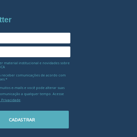
tter
 material institucional e novidades sobre
BCA
 receber comunicações de acordo com
ses.*
uitos e-mails e você pode alterar suas
comunicação a qualquer tempo. Acesse
e Privacidade
.
CADASTRAR