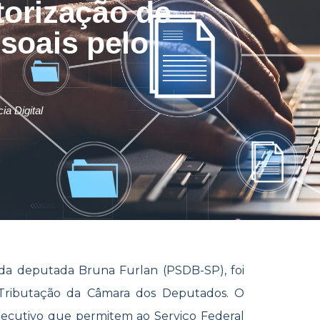
torização de
soais pelo
a Digital
, da deputada Bruna Furlan (PSDB-SP), foi
 Tributação da Câmara dos Deputados. O
xecutivo que permitem ao Serviço Federal