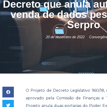
Decreto que anula au
venda de dados pes
Serpro
20 de dezembro de 2022
Convergênci
O Projeto de Decreto Legislativo 960/18
aprovado pela Comissão de Finanças e
Projeto anula duas portarias do Poder E