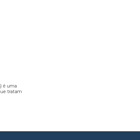
s) é uma
 que tratam