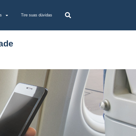
s
Tire suas dúvidas
ade