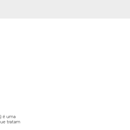
s) é uma
 que tratam