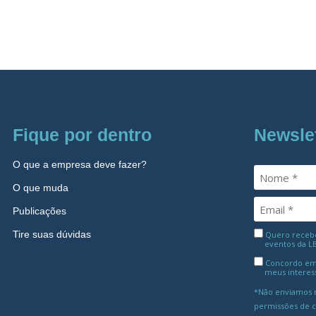
Fique por dentro
Newsle
O que a empresa deve fazer?
O que muda
Publicações
Tire suas dúvidas
Quero receber
eventos da L
Concordo em
meus interes
*Não enviamos m
permissões de 