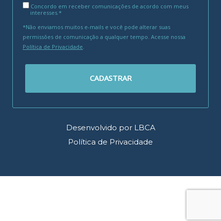
Concordo em receber comunicações de acordo com meus
interesses.*
*Não enviamos muitos e-mails e você pode alterar suas
permissões de comunicação a qualquer tempo. Acesse nossa
Política de Privacidade
.
CADASTRAR
Desenvolvido por LBCA
Política de Privacidade