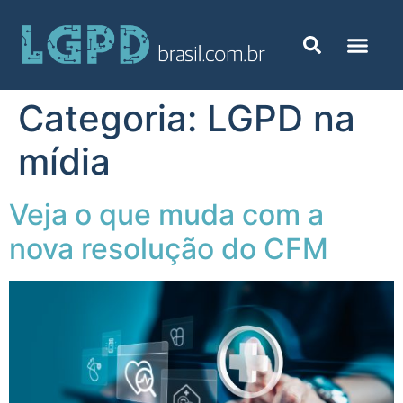
Categoria:
LGPD na
mídia
Veja o que muda com a
nova resolução do CFM