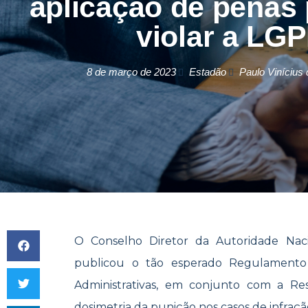
aplicação de penas
violar a LG
8 de março de 2023
Estadão
Paulo Vinícius
O Conselho Diretor da Autoridade Na
publicou o tão esperado Regulamento
Administrativas, em conjunto com a Re
dosimetria da punição nos casos de infraçã