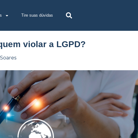
s
Tire suas dúvidas
 quem violar a LGPD?
 Soares