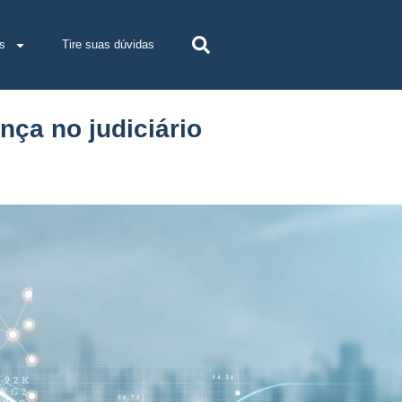
s
Tire suas dúvidas
nça no judiciário