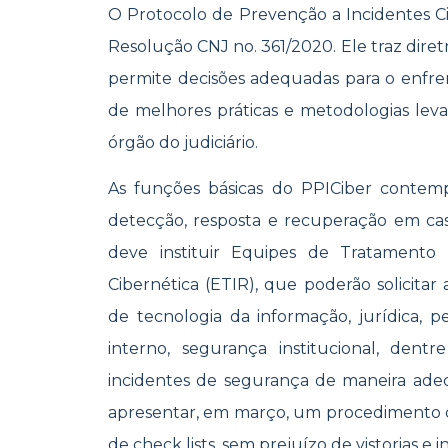
O Protocolo de Prevenção a Incidentes Cib
Resolução CNJ no. 361/2020. Ele traz diretr
permite decisões adequadas para o enf
de melhores práticas e metodologias lev
órgão do judiciário.
As funções básicas do PPICiber contemp
detecção, resposta e recuperação em cas
deve instituir Equipes de Tratamento
Cibernética (ETIR), que poderão solicitar
de tecnologia da informação, jurídica, pe
interno, segurança institucional, dent
incidentes de segurança de maneira ade
apresentar, em março, um procedimento
de check lists, sem prejuízo de vistorias e i