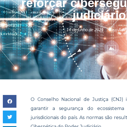
reforçar ciberseg
judiciário
14 de junho de 2021
Ciso Advi
O Conselho Nacional de Justiça (CNJ) in
garantir a segurança do ecossistema 
jurisdicionais do país. As normas são re
Cibernética do Poder Judiciário.