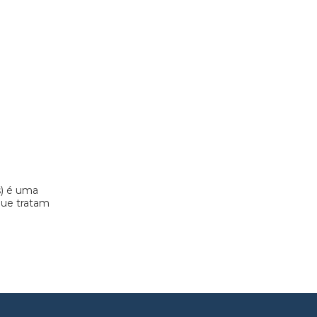
s) é uma
 que tratam