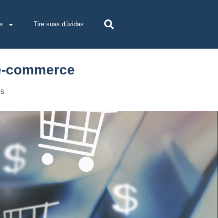
s
Tire suas dúvidas
 e-commerce
s