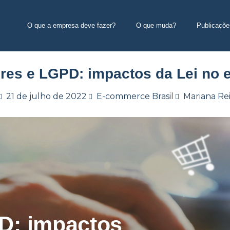
O que a empresa deve fazer?
O que muda?
Publicaçõe
es e LGPD: impactos da Lei no
21 de julho de 2022
E-commerce Brasil
Mariana Rei
D: impactos