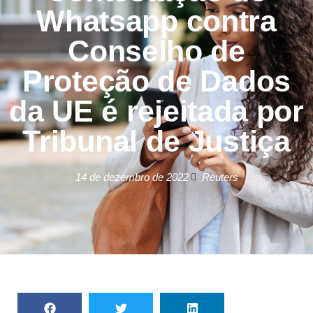
Whatsapp contra
Conselho de
Proteção de Dados
da UE é rejeitada por
Tribunal de Justiça
14 de dezembro de 2022
Reuters