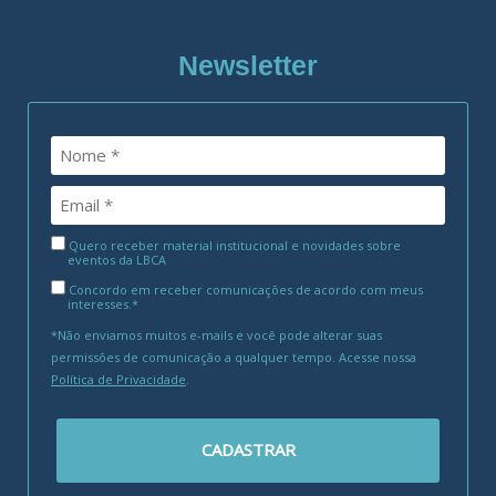
Newsletter
Quero receber material institucional e novidades sobre
eventos da LBCA
Concordo em receber comunicações de acordo com meus
interesses.*
*Não enviamos muitos e-mails e você pode alterar suas
permissões de comunicação a qualquer tempo. Acesse nossa
Política de Privacidade
.
CADASTRAR