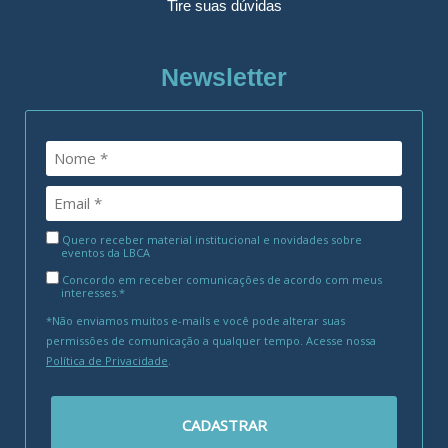
Tire suas dúvidas
Newsletter
Quero receber material institucional e novidades sobre
eventos da LBCA
Concordo em receber comunicações de acordo com meus
interesses.*
*Não enviamos muitos e-mails e você pode alterar suas
permissões de comunicação a qualquer tempo. Acesse nossa
Política de Privacidade
.
CADASTRAR