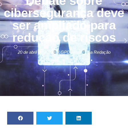
Debate sobre
cibersegurança deve
ser ampliado para
redução de riscos
20 de abril de 2023
LGPD Brasil
Da Redação