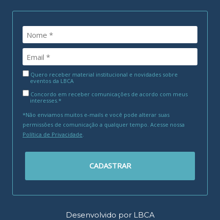
Quero receber material institucional e novidades sobre
eventos da LBCA
Concordo em receber comunicações de acordo com meus
interesses.*
*Não enviamos muitos e-mails e você pode alterar suas
permissões de comunicação a qualquer tempo. Acesse nossa
Política de Privacidade
.
CADASTRAR
Desenvolvido por LBCA