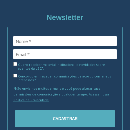
Newsletter
Quero receber material institucional e novidades sobre
eventos da LBCA
Concordo em receber comunicações de acordo com meus
interesses.*
*Não enviamos muitos e-mails e você pode alterar suas
permissões de comunicação a qualquer tempo. Acesse nossa
Política de Privacidade
.
CADASTRAR