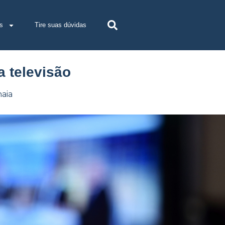
s
Tire suas dúvidas
a televisão
aia