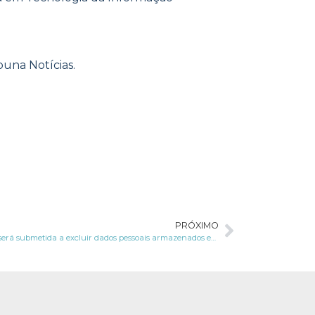
buna Notícias.
PRÓXIMO
Europol será submetida a excluir dados pessoais armazenados em seus sistemas