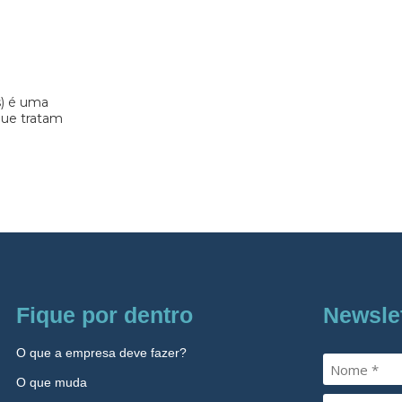
s) é uma
 que tratam
Fique por dentro
Newsle
O que a empresa deve fazer?
O que muda