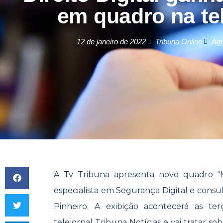
em quadro na te
12 de janeiro de 2022
Tribuna Online
Agu
A Tv Tribuna apresenta novo quadro “
especialista em Segurança Digital e cons
Pinheiro. A exibição acontecerá as ter
telejornal Tribuna Notícias e vai tratar