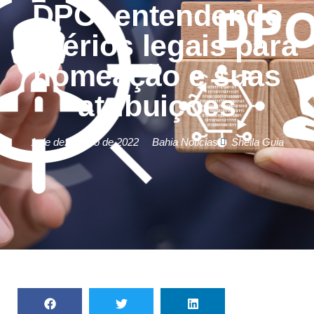
DPO: entendendo
critérios legais para
nomeação e suas
atribuições
1 de dezembro de 2022
Bahia Noticias
Sheila Guia