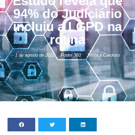
Estudo revela que
94% do Judiciário
incluiu a LGPD na
rotina
1 de agosto de 2022
Poder 360
Jessica Cardoso