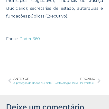
municípios (Legislativo); Tribunais de Justiça
(Judiciário); secretarias de estado, autarquias e
fundações públicas (Executivo).
Fonte:
Poder 360
ANTERIOR
PRÓXIMO
A proteção de dados durante o processo de fusão e aquisição de empresas
Porto Alegre, Belo Horizonte e João Pessoa poderão ter acesso ao 5G
Deixe um comentário