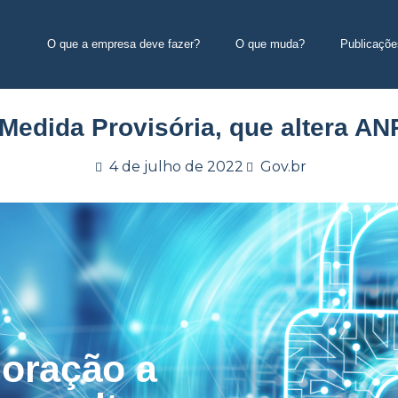
O que a empresa deve fazer?
O que muda?
Publicaçõe
dida Provisória, que altera ANP
4 de julho de 2022
Gov.br
oração a