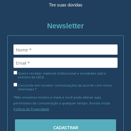
Tire suas dúvidas
Newsletter
Quero receber material institucional e novidades sobre
eventos da LBCA
Concordo em receber comunicações de acordo com meus
interesses.*
*Não enviamos muitos e-mails e você pode alterar suas
permissões de comunicação a qualquer tempo. Acesse nossa
Política de Privacidade
.
CADASTRAR