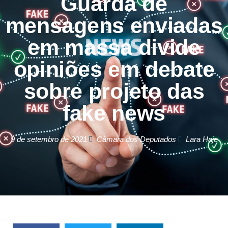
Guarda de
mensagens enviadas
em massa divide
opiniões em debate
sobre projeto das
fake news
9 de setembro de 2021
Câmara dos Deputados
Lara Haje