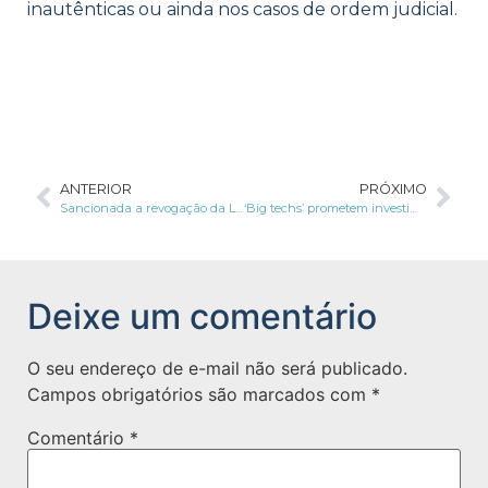
inautênticas ou ainda nos casos de ordem judicial.
ANTERIOR
PRÓXIMO
Sancionada a revogação da Lei de Segurança Nacional; artigo contra disseminação de fake news é vetado
‘Big techs’ prometem investimento bilionário em segurança digital após reunião com Biden
Deixe um comentário
O seu endereço de e-mail não será publicado.
Campos obrigatórios são marcados com
*
Comentário
*