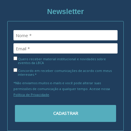
Newsletter
Quero receber material institucional e novidades sobre
eventos da LBCA
Concordo em receber comunicações de acordo com meus
interesses.*
*Não enviamos muitos e-mails e você pode alterar suas
permissões de comunicação a qualquer tempo. Acesse nossa
Política de Privacidade
.
CADASTRAR