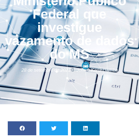
Ministério Público
Federal que
investigue
vazamento de dados
do MS
28 de setembro de 2021
Jota
Karla Gamba