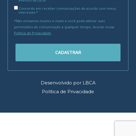
eventos da LBCA
Concordo em receber comunicações de acordo com meus
interesses.*
*Não enviamos muitos e-mails e você pode alterar suas
permissões de comunicação a qualquer tempo. Acesse nossa
Política de Privacidade
.
CADASTRAR
Desenvolvido por LBCA
Política de Privacidade