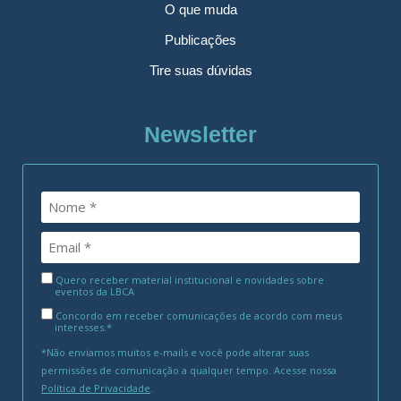
O que muda
Publicações
Tire suas dúvidas
Newsletter
Quero receber material institucional e novidades sobre
eventos da LBCA
Concordo em receber comunicações de acordo com meus
interesses.*
*Não enviamos muitos e-mails e você pode alterar suas
permissões de comunicação a qualquer tempo. Acesse nossa
Política de Privacidade
.