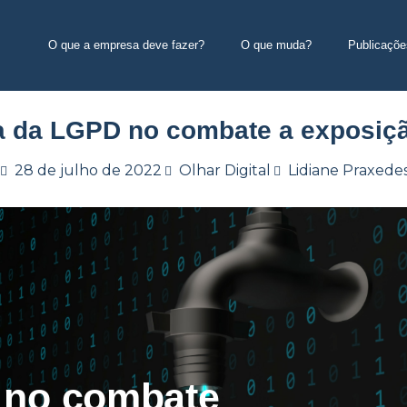
O que a empresa deve fazer?
O que muda?
Publicaçõe
a da LGPD no combate a exposiç
28 de julho de 2022
Olhar Digital
Lidiane Praxede
 no combate