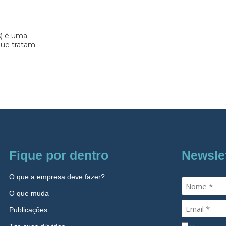
s) é uma
 que tratam
Fique por dentro
Newsle
O que a empresa deve fazer?
O que muda
Publicações