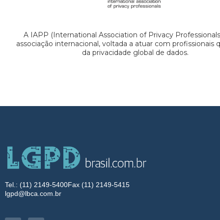
A IAPP (International Association of Privacy Professional
associação internacional, voltada a atuar com profissionais
da privacidade global de dados.
Tel.: (11) 2149-5400
Fax (11) 2149-5415
lgpd@lbca.com.br