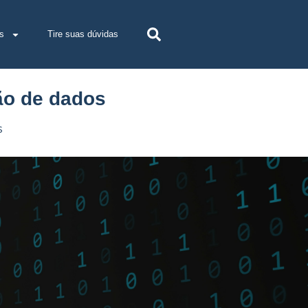
s
Tire suas dúvidas
ão de dados
s