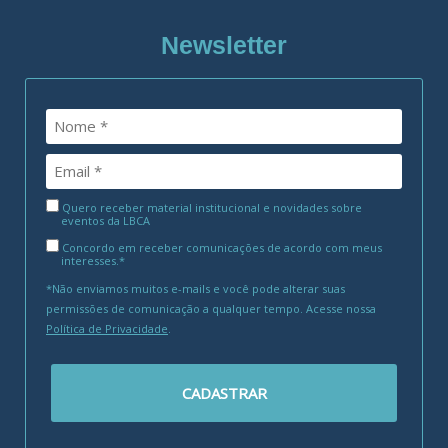
Newsletter
Quero receber material institucional e novidades sobre
eventos da LBCA
Concordo em receber comunicações de acordo com meus
interesses.*
*Não enviamos muitos e-mails e você pode alterar suas
permissões de comunicação a qualquer tempo. Acesse nossa
Política de Privacidade
.
CADASTRAR