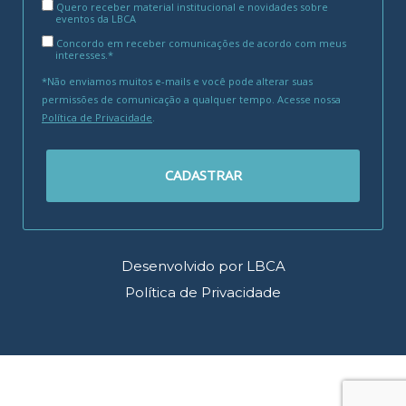
Quero receber material institucional e novidades sobre
eventos da LBCA
Concordo em receber comunicações de acordo com meus
interesses.*
*Não enviamos muitos e-mails e você pode alterar suas
permissões de comunicação a qualquer tempo. Acesse nossa
Política de Privacidade
.
CADASTRAR
Desenvolvido por LBCA
Política de Privacidade