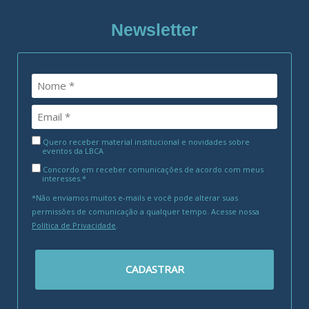
Newsletter
Quero receber material institucional e novidades sobre
eventos da LBCA
Concordo em receber comunicações de acordo com meus
interesses.*
*Não enviamos muitos e-mails e você pode alterar suas
permissões de comunicação a qualquer tempo. Acesse nossa
Política de Privacidade
.
CADASTRAR