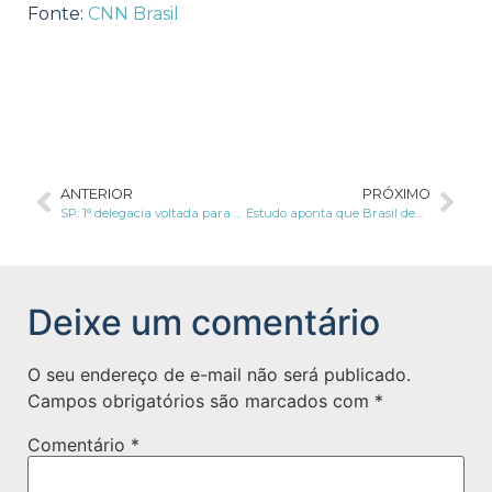
Fonte:
CNN Brasil
ANTERIOR
PRÓXIMO
SP: 1° delegacia voltada para combate a crimes de fraudes biométricas é inaugurada
Estudo aponta que Brasil demanda mais serviços de proteção de dados quando comparado a outros países latino-americanos
Deixe um comentário
O seu endereço de e-mail não será publicado.
Campos obrigatórios são marcados com
*
Comentário
*