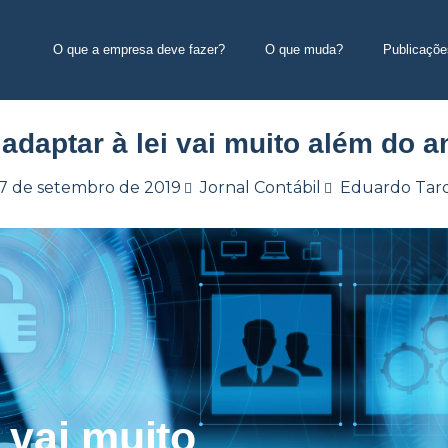
O que a empresa deve fazer?
O que muda?
Publicaçõe
adaptar à lei vai muito além do an
17 de setembro de 2019
Jornal Contábil
Eduardo Tard
 vai muito