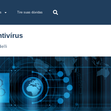
s
Tire suas dúvidas
tivírus
elli