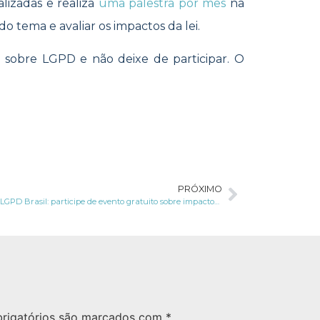
lizadas e realiza
uma palestra por mês
na
do tema e avaliar os impactos da lei.
a
sobre LGPD e não deixe de participar. O
PRÓXIMO
Palestra LGPD Brasil: participe de evento gratuito sobre impactos da lei de proteção de dados
rigatórios são marcados com
*