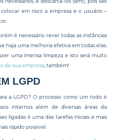
s necessários, e descartá-los (sim!), pois são
colocar em risco a empresa e o usuário –
or.
rém é necessário rever todas as instâncias
e haja uma melhoria efetiva em todas elas.
razer uma imensa limpeza e isto será muito
s de sua empresa
, também!
EM LGPD
para a LGPD? O processo como um todo é
sos internos além de diversas áreas da
es ligadas é uma das tarefas iniciais e mais
ais rápido possível.