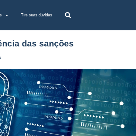
s
Tire suas dúvidas
ência das sanções
s