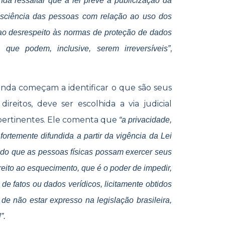
a ressaltar que a lei prevê a publicização da
nsciência das pessoas com relação ao uso dos
ao desrespeito às normas de proteção de dados
,
que podem, inclusive, serem irreversíveis”
ainda começam a identificar o que são seus
ireitos, deve ser escolhida a via judicial
s pertinentes. Ele comenta que
“a privacidade,
 fortemente difundida a partir da vigência da Lei
ndo que as pessoas físicas possam exercer seus
ireito ao esquecimento, que é o poder de impedir,
e fatos ou dados verídicos, licitamente obtidos
e não estar expresso na legislação brasileira,
”.