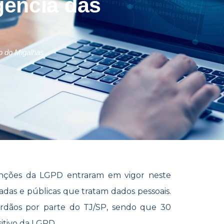
gência das
 do Migalhas
anções da LGPD entraram em vigor neste
vadas e públicas que tratam dados pessoais.
rdãos por parte do TJ/SP, sendo que 30
tivo da LGPD.