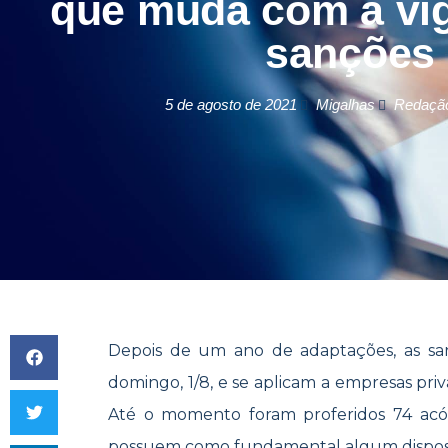
que muda com a vi
sanções
5 de agosto de 2021
Migalhas
Redação
Depois de um ano de adaptações, as s
domingo, 1/8, e se aplicam a empresas pri
Até o momento foram proferidos 74 acó
possuem como fundamental algum disposi