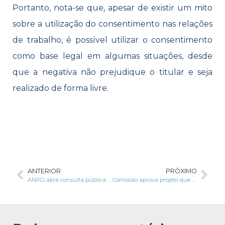
Portanto, nota-se que, apesar de existir um mito
sobre a utilização do consentimento nas relações
de trabalho, é possível utilizar o consentimento
como base legal em algumas situações, desde
que a negativa não prejudique o titular e seja
realizado de forma livre.
ANTERIOR
PRÓXIMO
ANPD abre consulta pública e inscrições para audiência pública sobre norma de aplicação da LGPD para microempresas e empresas de pequeno porte
Comissão aprova projeto que dobra multa por reincidência nos casos de vazamento de dados pessoais