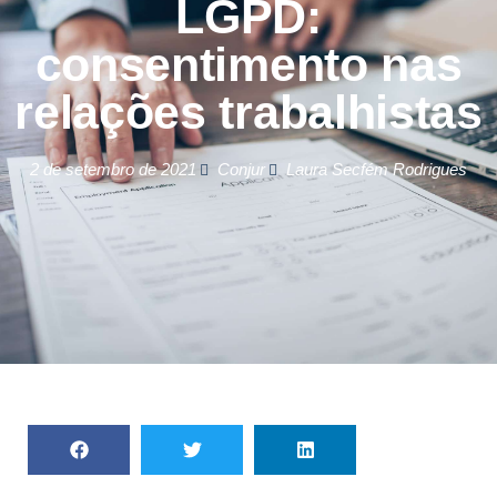
LGPD:
consentimento nas
relações trabalhistas
2 de setembro de 2021
Conjur
Laura Secfém Rodrigues