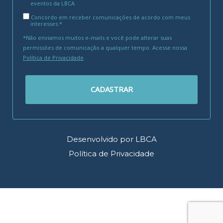
eventos da LBCA
Concordo em receber comunicações de acordo com meus
interesses.*
*Não enviamos muitos e-mails e você pode alterar suas
permissões de comunicação a qualquer tempo. Acesse nossa
Política de Privacidade
.
CADASTRAR
Desenvolvido por LBCA
Política de Privacidade