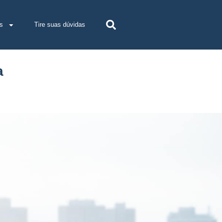
s
Tire suas dúvidas
a