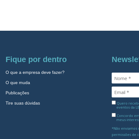
Fique por dentro
Newsle
O que a empresa deve fazer?
O que muda
Publicações
Tire suas dúvidas
Quero receber
eventos da L
Concordo em
meus interes
*Não enviamos m
permissões de 