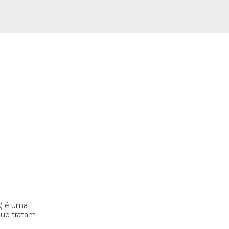
s) é uma
 que tratam