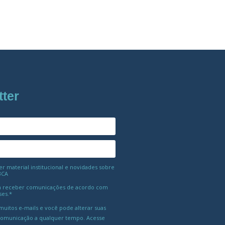
tter
 material institucional e novidades sobre
BCA
 receber comunicações de acordo com
ses.*
uitos e-mails e você pode alterar suas
comunicação a qualquer tempo. Acesse