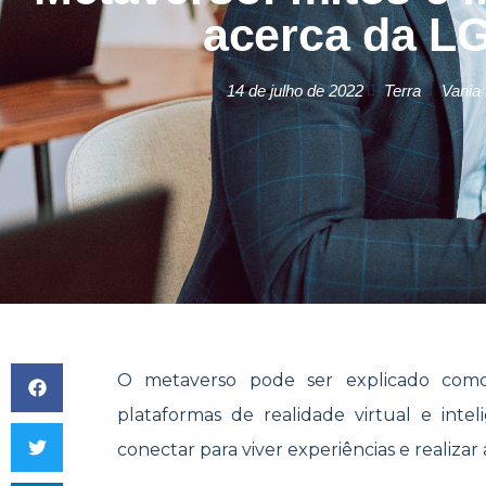
acerca da L
14 de julho de 2022
Terra
Vania 
O metaverso pode ser explicado como
plataformas de realidade virtual e intel
conectar para viver experiências e realiza