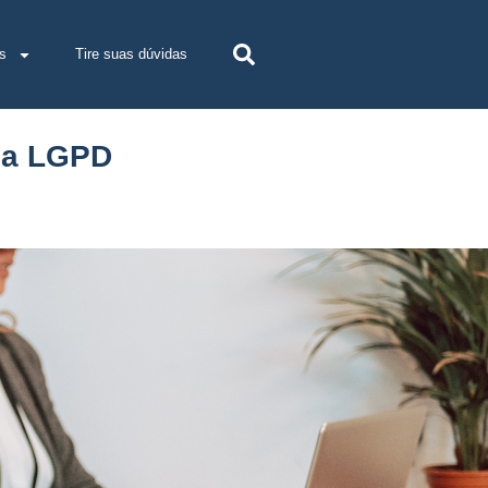
s
Tire suas dúvidas
 da LGPD