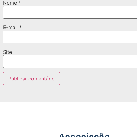
Nome
*
E-mail
*
Site
Associação