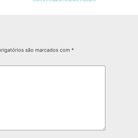
LGPD e o impacto no direito tributário
rigatórios são marcados com
*