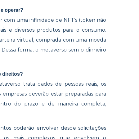
ue operar?
ar com uma infinidade de NFT’s (token não
rtuais e diversos produtos para o consumo.
carteira virtual, comprada com uma moeda
do. Dessa forma, o metaverso sem o dinheiro
s direitos?
averso trata dados de pessoas reais, os
. As empresas deverão estar preparadas para
ntro do prazo e de maneira completa,
entos poderão envolver desde solicitações
é os mais complexos, que envolvem o