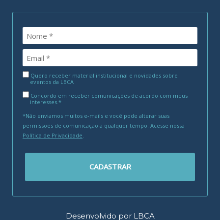
Quero receber material institucional e novidades sobre
eventos da LBCA
Concordo em receber comunicações de acordo com meus
interesses.*
*Não enviamos muitos e-mails e você pode alterar suas
permissões de comunicação a qualquer tempo. Acesse nossa
Política de Privacidade
.
CADASTRAR
Desenvolvido por LBCA