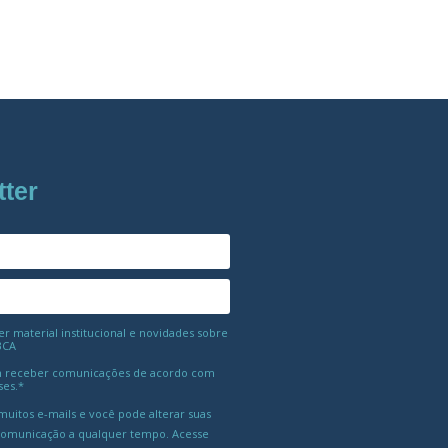
tter
 material institucional e novidades sobre
BCA
 receber comunicações de acordo com
ses.*
uitos e-mails e você pode alterar suas
comunicação a qualquer tempo. Acesse