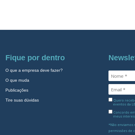
Fique por dentro
Newsle
O que a empresa deve fazer?
O que muda
Publicações
Tire suas dúvidas
Quero receber
eventos da L
Concordo em
meus interes
*Não enviamos m
permissões de 