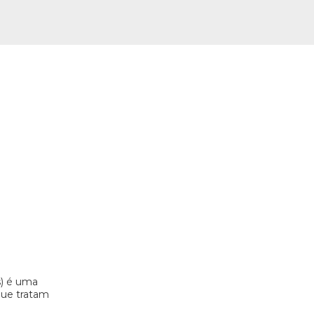
s) é uma
 que tratam