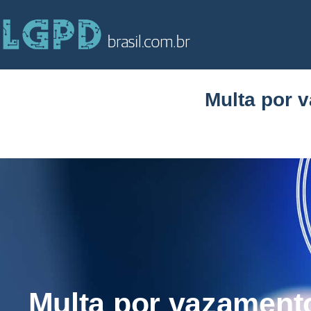
Multa por 
Multa por vazament