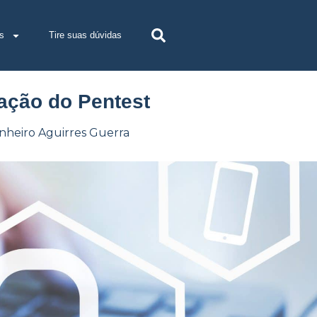
s
Tire suas dúvidas
zação do Pentest
inheiro Aguirres Guerra