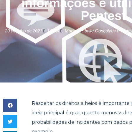
informações e util
Pentest
20 de julho de 2021
LBCA
Mariana Sbaite Gonçalves e Vanes
Respeitar os direitos alheios é important
ideia principal é que, quanto menos vulne
probabilidades de incidentes com dados p
exemplo.