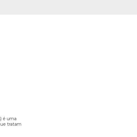
s) é uma
 que tratam