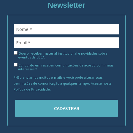
Newsletter
Quero receber material institucional e novidades sobre
eventos da LBCA
Concordo em receber comunicações de acordo com meus
interesses.*
*Não enviamos muitos e-mails e você pode alterar suas
permissões de comunicação a qualquer tempo. Acesse nossa
Política de Privacidade
.
CADASTRAR