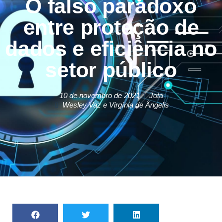
O falso paradoxo
entre proteção de
dados e eficiência no
setor público
10 de novembro de 2021
Jota
Wesley Vaz e Virgínia de Ângelis