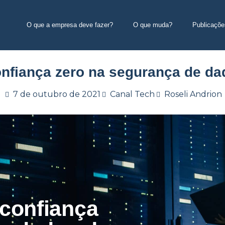
O que a empresa deve fazer?
O que muda?
Publicaçõe
onfiança zero na segurança de 
7 de outubro de 2021
Canal Tech
Roseli Andrion
 confiança