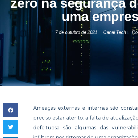
zero na segurança d
uma empre
7 de outubro de 2021
Canal Tech
Ros
Ameaças externas e internas são constan
preciso estar atento: a falta de atualiz
defeituosa são algumas das vulnerabi
infiltrem nos sistemas de uma organização