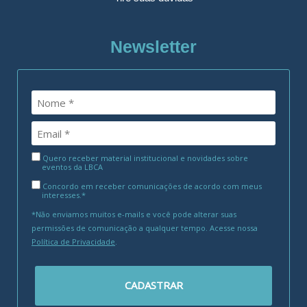
Newsletter
Quero receber material institucional e novidades sobre
eventos da LBCA
Concordo em receber comunicações de acordo com meus
interesses.*
*Não enviamos muitos e-mails e você pode alterar suas
permissões de comunicação a qualquer tempo. Acesse nossa
Política de Privacidade
.
CADASTRAR