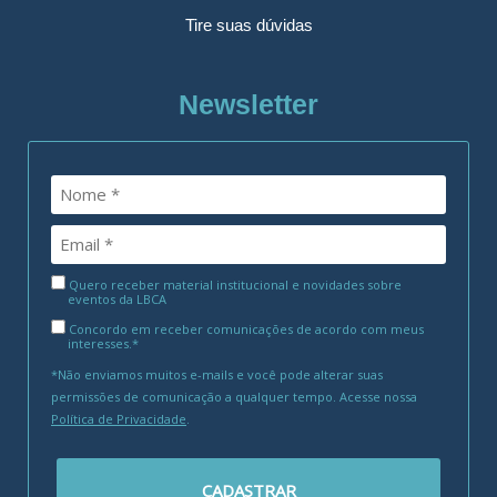
Tire suas dúvidas
Newsletter
Quero receber material institucional e novidades sobre
eventos da LBCA
Concordo em receber comunicações de acordo com meus
interesses.*
*Não enviamos muitos e-mails e você pode alterar suas
permissões de comunicação a qualquer tempo. Acesse nossa
Política de Privacidade
.
CADASTRAR