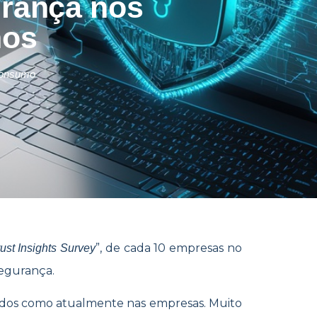
urança nos
nos
Consumo
”, de cada 10 empresas no
rust Insights Survey
rsegurança.
dados como atualmente nas empresas. Muito