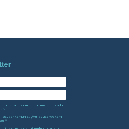
tter
 material institucional e novidades sobre
BCA
 receber comunicações de acordo com
ses.*
uitos e-mails e você pode alterar suas