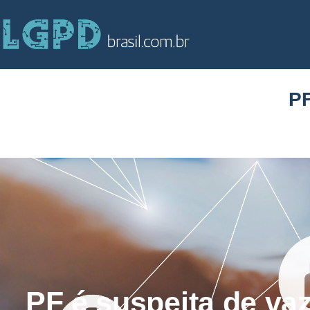
PF
PF é suspeita de va