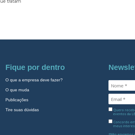
 que tratam
Fique por dentro
Newsle
O que a empresa deve fazer?
O que muda
Publicações
Tire suas dúvidas
Quero receber
eventos da L
Concordo em
meus interes
*Não enviamos m