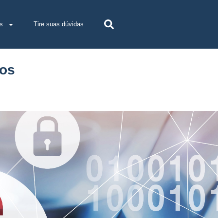
s
Tire suas dúvidas
dos