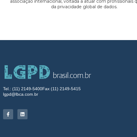
associação internacional, voltada a atuar com profissionais
da privacidade global de dados.
Tel.: (11) 2149-5400
Fax (11) 2149-5415
lgpd@lbca.com.br