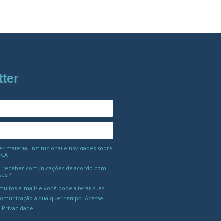
tter
 material institucional e novidades sobre
BCA
 receber comunicações de acordo com
ses.*
uitos e-mails e você pode alterar suas
comunicação a qualquer tempo. Acesse
e Privacidade
.