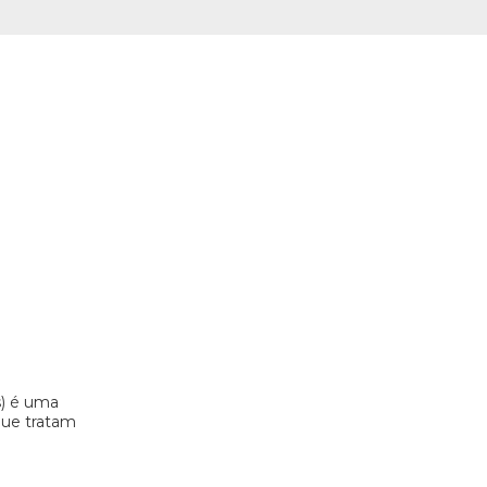
s) é uma
 que tratam