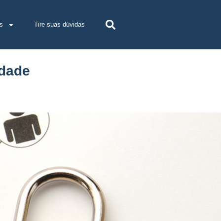
s
Tire suas dúvidas
idade