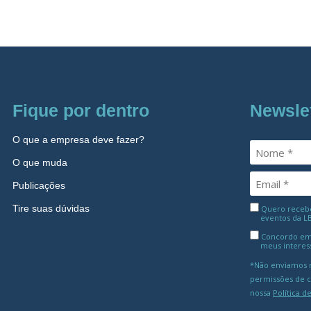
Fique por dentro
Newsle
O que a empresa deve fazer?
O que muda
Publicações
Tire suas dúvidas
Quero receber
eventos da L
Concordo em
meus interes
*Não enviamos m
permissões de 
nossa
Política d