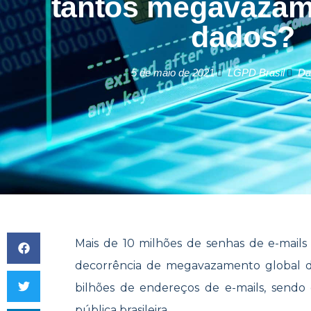
tantos megavazam
dados?
5 de maio de 2021
LGPD Brasil
Da
Mais de 10 milhões de senhas de e-mails 
decorrência de megavazamento global de
bilhões de endereços de e-mails, sendo
pública brasileira.