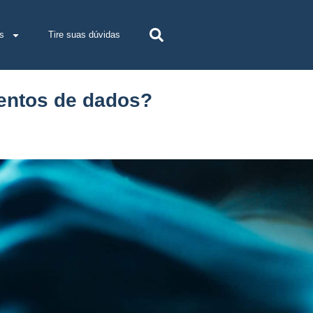
s
Tire suas dúvidas
entos de dados?