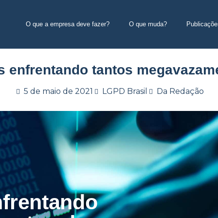
O que a empresa deve fazer?
O que muda?
Publicaçõe
s enfrentando tantos megavazam
5 de maio de 2021
LGPD Brasil
Da Redação
nfrentando