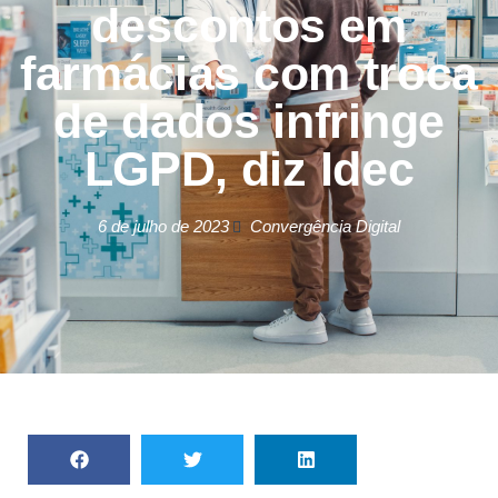
descontos em
farmácias com troca
de dados infringe
LGPD, diz Idec
6 de julho de 2023
Convergência Digital