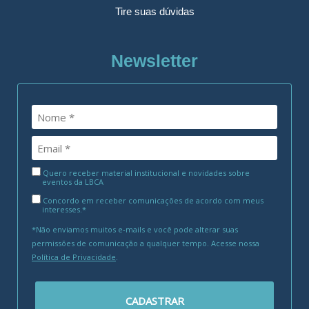
Tire suas dúvidas
Newsletter
Quero receber material institucional e novidades sobre
eventos da LBCA
Concordo em receber comunicações de acordo com meus
interesses.*
*Não enviamos muitos e-mails e você pode alterar suas
permissões de comunicação a qualquer tempo. Acesse nossa
Política de Privacidade
.
CADASTRAR