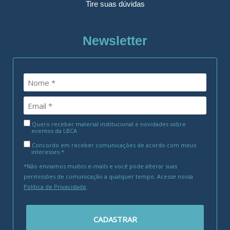
Tire suas dúvidas
Newsletter
Quero receber material institucional e novidades sobre
eventos da LBCA
Concordo em receber comunicações de acordo com meus
interesses.*
*Não enviamos muitos e-mails e você pode alterar suas
permissões de comunicação a qualquer tempo. Acesse nossa
Política de Privacidade
.
CADASTRAR