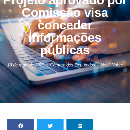
Projeto aprovado por
Comissão visa
conceder
informações
públicas
18 de maio de 2022
Câmara dos Deputados
Noéli Nobre