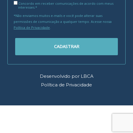
Concordo em receber comunicações de acordo com meus
interesses.*
*Não enviamos muitos e-mails e você pode alterar suas
permissões de comunicação a qualquer tempo. Acesse nossa
Política de Privacidade
.
CADASTRAR
Desenvolvido por LBCA
Política de Privacidade