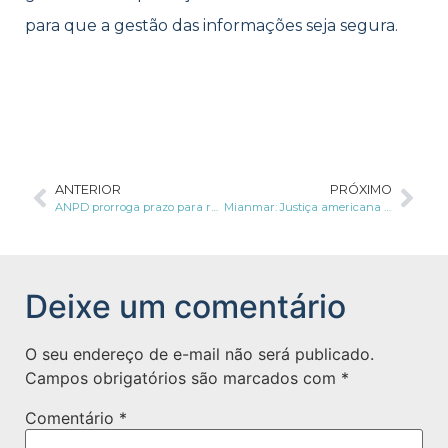
para que a gestão das informações seja segura.
ANTERIOR
PRÓXIMO
ANPD prorroga prazo para recebimento de contribuições da consulta pública sobre a norma de aplicação da LGPD para microempresas e empresas de pequeno porte
Mianmar: Justiça americana ordena quebra de sigilo do Facebook para investigar ameaças contra rohingyas
Deixe um comentário
O seu endereço de e-mail não será publicado.
Campos obrigatórios são marcados com
*
Comentário
*