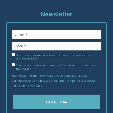
Newsletter
Quero receber material institucional e novidades sobre
eventos da LBCA
Concordo em receber comunicações de acordo com meus
interesses.*
*Não enviamos muitos e-mails e você pode alterar suas
permissões de comunicação a qualquer tempo. Acesse nossa
Política de Privacidade
.
CADASTRAR