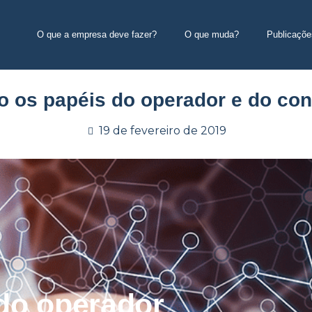
O que a empresa deve fazer?
O que muda?
Publicaçõe
o os papéis do operador e do con
19 de fevereiro de 2019
do operador