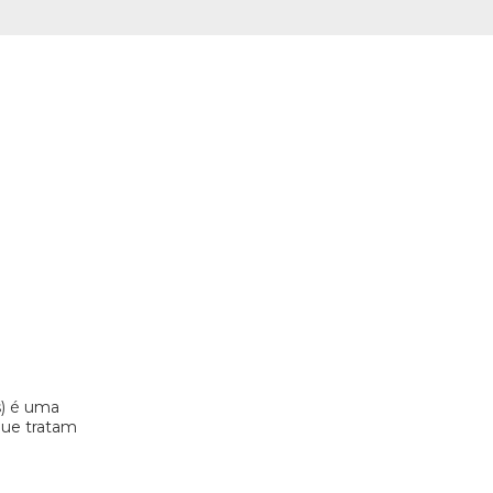
s) é uma
 que tratam