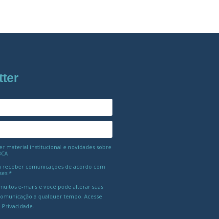
tter
 material institucional e novidades sobre
BCA
 receber comunicações de acordo com
ses.*
uitos e-mails e você pode alterar suas
comunicação a qualquer tempo. Acesse
e Privacidade
.