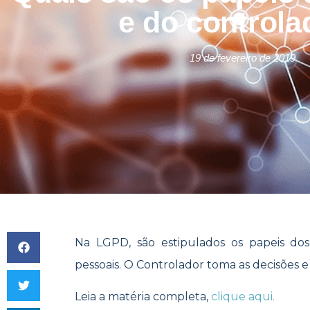
e do controla
19 de fevereiro de 2019
Na LGPD, são estipulados os papeis do
pessoais. O Controlador toma as decisões e 
Leia a matéria completa,
clique aqui.