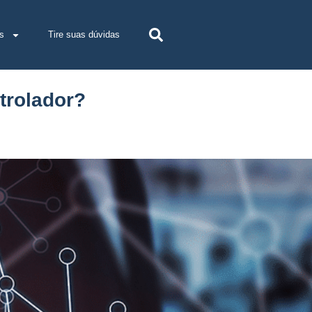
s
Tire suas dúvidas
trolador?