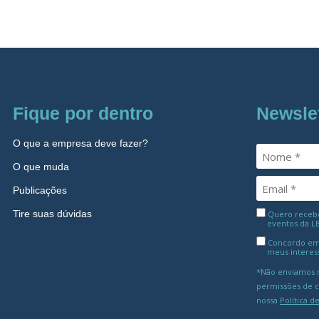
Fique por dentro
Newsle
O que a empresa deve fazer?
O que muda
Publicações
Tire suas dúvidas
Quero receber
eventos da L
Concordo em
meus interes
*Não enviamos m
permissões de 
nossa
Política d